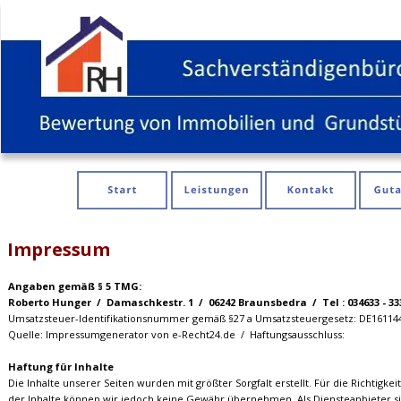
Impressum
Angaben gemäß § 5 TMG:
Roberto Hunger  /  Damaschkestr. 1  /  06242 Braunsbedra  /  Tel : 034633 - 33
Umsatzsteuer-Identifikationsnummer gemäß §27 a Umsatzsteuergesetz: DE16114
Quelle: Impressumgenerator von e-Recht24.de  /  Haftungsausschluss:
Haftung für Inhalte
Die Inhalte unserer Seiten wurden mit größter Sorgfalt erstellt. Für die Richtigkeit
der Inhalte können wir jedoch keine Gewähr übernehmen. Als Diensteanbieter s