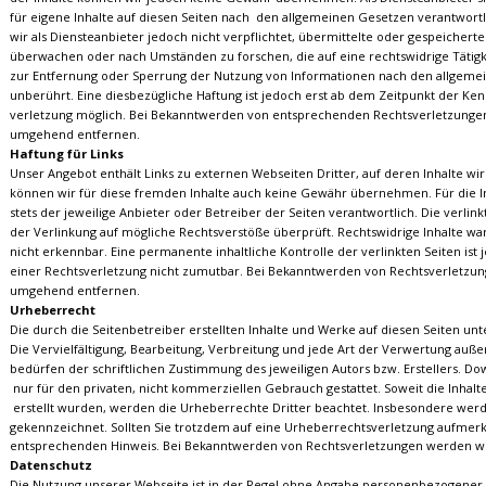
für eigene Inhalte auf diesen Seiten nach  den allgemeinen Gesetzen verantwortli
wir als Diensteanbieter jedoch nicht verpflichtet, übermittelte oder gespeicher
überwachen oder nach Umständen zu forschen, die auf eine rechtswidrige Tätigk
zur Entfernung oder Sperrung der Nutzung von Informationen nach den allgeme
unberührt. Eine diesbezügliche Haftung ist jedoch erst ab dem Zeitpunkt der Ken
verletzung möglich. Bei Bekanntwerden von entsprechenden Rechtsverletzungen 
umgehend entfernen.
Haftung für Links
Unser Angebot enthält Links zu externen Webseiten Dritter, auf deren Inhalte wir
können wir für diese fremden Inhalte auch keine Gewähr übernehmen. Für die Inha
stets der jeweilige Anbieter oder Betreiber der Seiten verantwortlich. Die verli
der Verlinkung auf mögliche Rechtsverstöße überprüft. Rechtswidrige Inhalte wa
nicht erkennbar. Eine permanente inhaltliche Kontrolle der verlinkten Seiten is
einer Rechtsverletzung nicht zumutbar. Bei Bekanntwerden von Rechtsverletzung
umgehend entfernen.
Urheberrecht
Die durch die Seitenbetreiber erstellten Inhalte und Werke auf diesen Seiten u
Die Vervielfältigung, Bearbeitung, Verbreitung und jede Art der Verwertung au
bedürfen der schriftlichen Zustimmung des jeweiligen Autors bzw. Erstellers. Do
 nur für den privaten, nicht kommerziellen Gebrauch gestattet. Soweit die Inhalt
 erstellt wurden, werden die Urheberrechte Dritter beachtet. Insbesondere werden
gekennzeichnet. Sollten Sie trotzdem auf eine Urheberrechtsverletzung aufmer
entsprechenden Hinweis. Bei Bekanntwerden von Rechtsverletzungen werden wi
Datenschutz
Die Nutzung unserer Webseite ist in der Regel ohne Angabe personenbezogener 