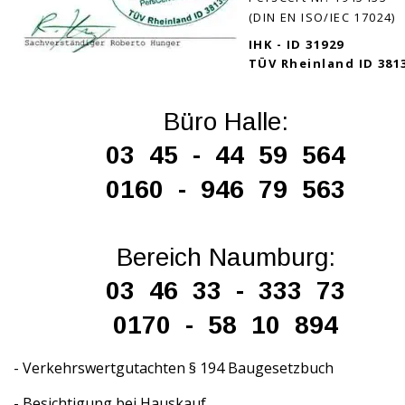
(DIN EN ISO/IEC 17024)
IHK - ID 31929
TÜV Rheinland ID 381
Büro Halle:
03  45  -  44  59  564  
0160  -  946  79  563
Bereich Naumburg:
03  46  33  -  333  73
0170  -  58  10  894
   - Verkehrswertgutachten § 194 Baugesetzbuch
   - Besichtigung bei Hauskauf